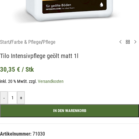
Start
/
Farbe & Pflege
/
Pflege
Tilo Intensivpflege geölt matt 1l
30,35
€
/ Stk
inkl. 20 % MwSt.
zzgl.
Versandkosten
-
+
IN DEN WARENKORB
Mit unserem Newsletter sind Sie
immer top-informiert über
Artikelnummer:
71030
Veranstaltungen und Aktionen