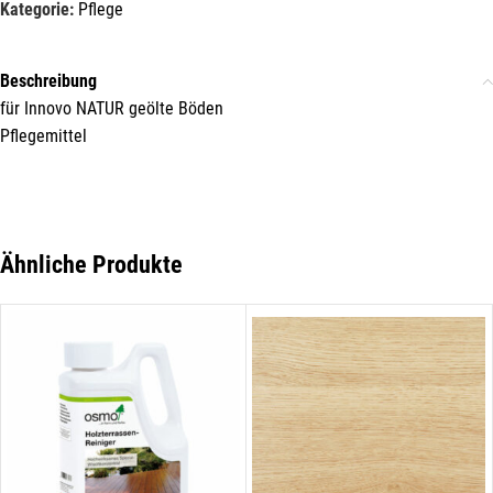
Kategorie:
Pflege
unseres Unternehmens.
Name*
Beschreibung
für Innovo NATUR geölte Böden
Pflegemittel
E-Mail*
Ähnliche Produkte
Hiermit erkläre ich mich damit einverstanden, dass die Daten
meiner E-Mail-Adresse von der Liechtenstein Holztreff GmbH zum
Zwecke der Zusendung von Newslettern über Neuigkeiten in der
Liechtenstein Holztreff GmbH im Einklang mit der
Datenschutzerklärung verwendet werden. Diese Einwilligung ist
freiwillig und kann jederzeit mit Wirkung für die Zukunft gegenüber
der Liechtenstein Holztreff GmbH unter
info@holztreff.at
widerrufen werden.