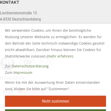
KONTAKT
Liechtensteinstraße 15
A-8530 Deutschlandsberg
Wir verwenden Cookies, um Ihnen die bestmögliche
T. +43 (0) 3462 2222
E.
info@holztreff.at
Nutzung unserer Webseite zu ermöglichen. Es werden für
den Betrieb der Seite technisch notwendige Cookies gesetzt
(nicht abwählbar). Darüber hinaus können Sie Cookies für
Statistikzwecke zulassen (
mehr erfahren
).
Zur
Datenschutzerklärung
Zum
Impressum
BEZAHLARTEN
Wenn Sie mit der Auswertung Ihrer Daten einverstanden
sind, klicken Sie bitte auf "Zustimmen".
Nicht zustimmen