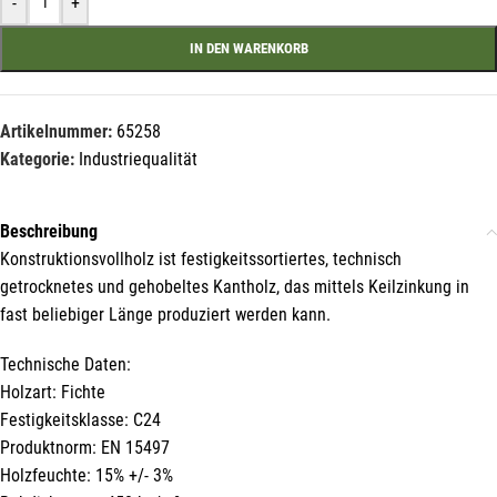
-
+
Name*
IN DEN WARENKORB
E-Mail*
Artikelnummer:
65258
Kategorie:
Industriequalität
Hiermit erkläre ich mich damit einverstanden, dass die Daten
Beschreibung
meiner E-Mail-Adresse von der Liechtenstein Holztreff GmbH zum
Konstruktionsvollholz ist festigkeitssortiertes, technisch
Zwecke der Zusendung von Newslettern über Neuigkeiten in der
Liechtenstein Holztreff GmbH im Einklang mit der
getrocknetes und gehobeltes Kantholz, das mittels Keilzinkung in
Datenschutzerklärung verwendet werden. Diese Einwilligung ist
freiwillig und kann jederzeit mit Wirkung für die Zukunft gegenüber
fast beliebiger Länge produziert werden kann.
der Liechtenstein Holztreff GmbH unter
info@holztreff.at
widerrufen werden.
Technische Daten:
Holzart: Fichte
Festigkeitsklasse: C24
Produktnorm: EN 15497
Holzfeuchte: 15% +/- 3%