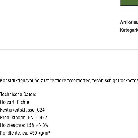
Artikel
Kategori
Hie
Konstruktionsvollholz ist festigkeitssortiertes, technisch getrocknet
Li
der
Die
Technische Daten:
Li
Holzart: Fichte
Festigkeitsklasse: C24
Produktnorm: EN 15497
Holzfeuchte: 15% +/- 3%
Rohdichte: ca. 450 kg/m³