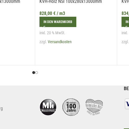
0x13000mm
KVH-Holz NSI 100x280x13000mm
KVH
828,00
€
/ m3
834
IN DEN WARENKORB
IN
inkl. 20 % MwSt.
inkl
zzgl.
Versandkosten
zzgl
BE
rg