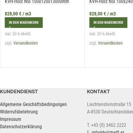
KVH-Holz NSI 100x120x13000mm
KVH-Holz NSI 100x24
828,00
€
/ m3
828,00
€
/ m3
IN DEN WARENKORB
IN DEN WARENKORB
inkl. 20 % MwSt.
inkl. 20 % MwSt.
zzgl.
Versandkosten
zzgl.
Versandkosten
KUNDENDIENST
KONTAKT
Allgemeine Geschäftsbedingungen
Liechtensteinstraße 15
Widerrufsbelehrung
A-8530 Deutschlandsbe
Impressum
T. +43 (0) 3462 2222
Datenschutzerklärung
E.
info@holztreff.at