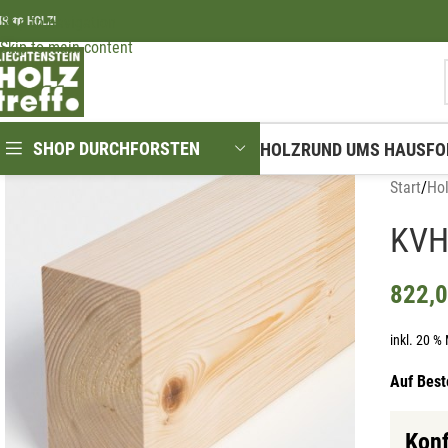
Skip to navigation
IR ❤️ HOLZ!
Skip to main content
SHOP DURCHFORSTEN
HOLZ
RUND UMS HAUS
FO
Start
/
Ho
KVH
822,
inkl. 20 %
Auf Best
Konf