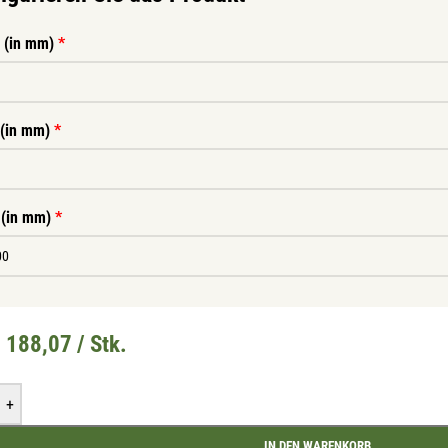
e (in mm)
*
 (in mm)
*
 (in mm)
*
 188,07 / Stk.
+
Mit unserem Newsletter sind Sie immer top-
informiert über Veranstaltungen und Aktionen
IN DEN WARENKORB