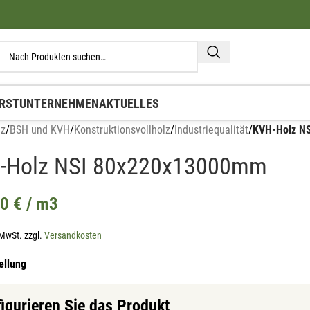
RST
UNTERNEHMEN
AKTUELLES
lz
/
BSH und KVH
/
Konstruktionsvollholz
/
Industriequalität
/
KVH-Holz N
-Holz NSI 80x220x13000mm
00
€
/ m3
 MwSt.
zzgl.
Versandkosten
ellung
igurieren Sie das Produkt