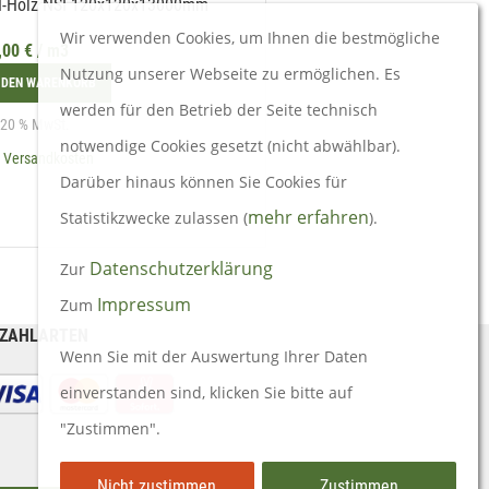
-Holz NSI 120x120x13000mm
KVH-Holz NSI 120x240x130
Wir verwenden Cookies, um Ihnen die bestmögliche
,00
€
/ m3
834,00
€
/ m3
Nutzung unserer Webseite zu ermöglichen. Es
 DEN WARENKORB
IN DEN WARENKORB
werden für den Betrieb der Seite technisch
. 20 % MwSt.
inkl. 20 % MwSt.
notwendige Cookies gesetzt (nicht abwählbar).
.
Versandkosten
zzgl.
Versandkosten
Darüber hinaus können Sie Cookies für
mehr erfahren
Statistikzwecke zulassen (
).
Datenschutzerklärung
Zur
Impressum
Zum
ZAHLARTEN
Wenn Sie mit der Auswertung Ihrer Daten
einverstanden sind, klicken Sie bitte auf
"Zustimmen".
Nicht zustimmen
Zustimmen