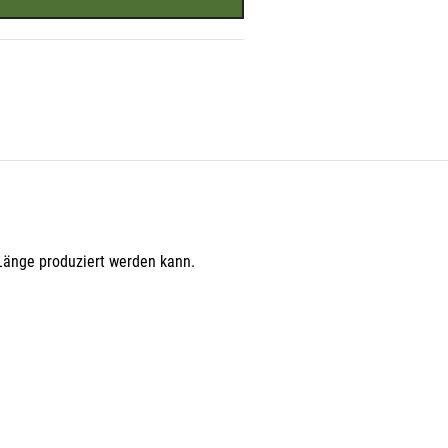
r
r Länge produziert werden kann.
n in
den.