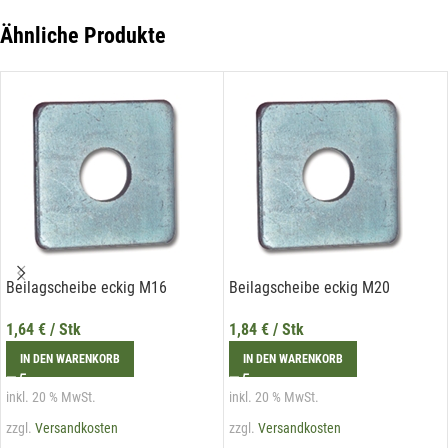
der Liechtenstein Holztreff GmbH unter
info@holztreff.at
widerrufen werden.
Ähnliche Produkte
Beilagscheibe eckig M16
Beilagscheibe eckig M20
1,64
€
/ Stk
1,84
€
/ Stk
IN DEN WARENKORB
IN DEN WARENKORB
inkl. 20 % MwSt.
inkl. 20 % MwSt.
zzgl.
Versandkosten
zzgl.
Versandkosten