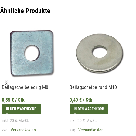
der Liechtenstein Holztreff GmbH unter
info@holztreff.at
widerrufen werden.
Ähnliche Produkte
Beilagscheibe eckig M8
Beilagscheibe rund M10
0,35
€
/ Stk
0,49
€
/ Stk
IN DEN WARENKORB
IN DEN WARENKORB
inkl. 20 % MwSt.
inkl. 20 % MwSt.
zzgl.
Versandkosten
zzgl.
Versandkosten