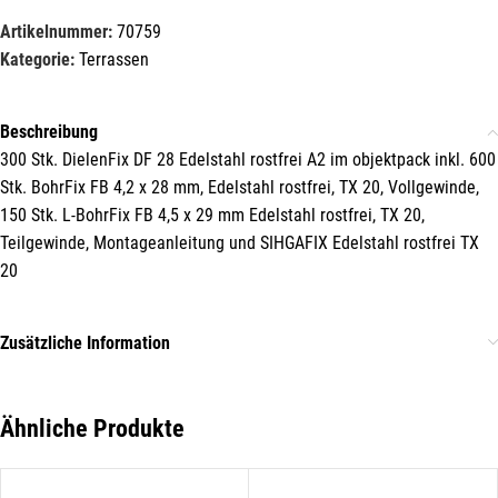
Mit unserem Newsletter sind Sie
Artikelnummer:
70759
immer top-informiert über
Kategorie:
Terrassen
Veranstaltungen und Aktionen
unseres Unternehmens.
Beschreibung
Name*
300 Stk. DielenFix DF 28 Edelstahl rostfrei A2 im objektpack inkl. 600
Stk. BohrFix FB 4,2 x 28 mm, Edelstahl rostfrei, TX 20, Vollgewinde,
150 Stk. L-BohrFix FB 4,5 x 29 mm Edelstahl rostfrei, TX 20,
Teilgewinde, Montageanleitung und SIHGAFIX Edelstahl rostfrei TX
E-Mail*
20
Zusätzliche Information
Hiermit erkläre ich mich damit einverstanden, dass die Daten
meiner E-Mail-Adresse von der Liechtenstein Holztreff GmbH zum
Zwecke der Zusendung von Newslettern über Neuigkeiten in der
Liechtenstein Holztreff GmbH im Einklang mit der
Datenschutzerklärung verwendet werden. Diese Einwilligung ist
Ähnliche Produkte
freiwillig und kann jederzeit mit Wirkung für die Zukunft gegenüber
der Liechtenstein Holztreff GmbH unter
info@holztreff.at
widerrufen werden.