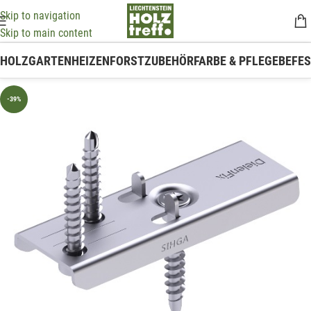
Skip to navigation
Skip to main content
HOLZ
GARTEN
HEIZEN
FORSTZUBEHÖR
FARBE & PFLEGE
BEFE
-39%