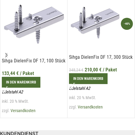
-40%
Sihga DielenFix DF 17, 300 Stück
Sihga DielenFix DF 17, 100 Stück
210,00
€
/ Paket
348,24
€
133,44
€
/ Paket
IN DEN WARENKORB
IN DEN WARENKORB
Edelstahl A2
Edelstahl A2
inkl. 20 % MwSt.
inkl. 20 % MwSt.
zzgl.
Versandkosten
zzgl.
Versandkosten
KUNDENDIENST