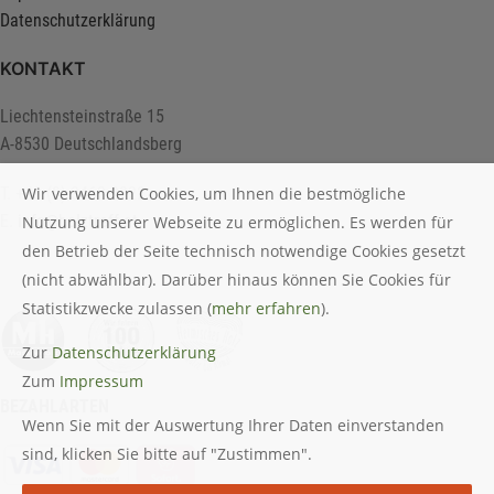
Datenschutzerklärung
KONTAKT
Liechtensteinstraße 15
A-8530 Deutschlandsberg
Wir verwenden Cookies, um Ihnen die bestmögliche
T. +43 (0) 3462 2222
E.
info@holztreff.at
Nutzung unserer Webseite zu ermöglichen. Es werden für
den Betrieb der Seite technisch notwendige Cookies gesetzt
(nicht abwählbar). Darüber hinaus können Sie Cookies für
Statistikzwecke zulassen (
mehr erfahren
).
Zur
Datenschutzerklärung
Zum
Impressum
BEZAHLARTEN
Wenn Sie mit der Auswertung Ihrer Daten einverstanden
sind, klicken Sie bitte auf "Zustimmen".