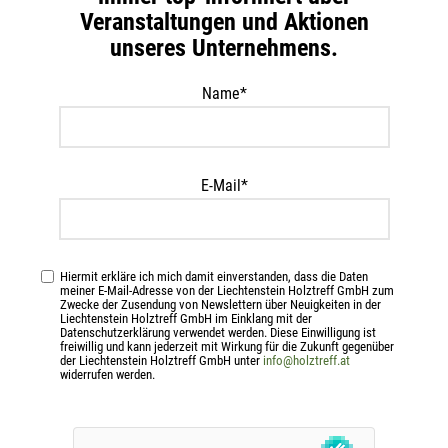
Kategorie:
Terrassen
Veranstaltungen und Aktionen
unseres Unternehmens.
Beschreibung
Name*
1.000 Stk. L-GoFix MS 5,0 x 60 mm, Edelstahl rostfrei, TX 25,
Teilgewinde im objektpack inkl. Montageanleitung und SIHGAFIX
Edelstahl rostfrei TX 25 im Wert von Euro 8,00
E-Mail*
Zusätzliche Information
Hiermit erkläre ich mich damit einverstanden, dass die Daten
Ähnliche Produkte
meiner E-Mail-Adresse von der Liechtenstein Holztreff GmbH zum
Zwecke der Zusendung von Newslettern über Neuigkeiten in der
Liechtenstein Holztreff GmbH im Einklang mit der
Datenschutzerklärung verwendet werden. Diese Einwilligung ist
freiwillig und kann jederzeit mit Wirkung für die Zukunft gegenüber
der Liechtenstein Holztreff GmbH unter
info@holztreff.at
widerrufen werden.