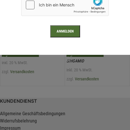
Sihga GleitFix AE 22, 24 Stück
Sihga GleitFix GF 22, 50 Stück
76,20
€
/ Paket
97,44
€
/ Paket
IN DEN WARENKORB
IN DEN WARENKORB
SIHGAMID
inkl. 20 % MwSt.
inkl. 20 % MwSt.
zzgl.
Versandkosten
zzgl.
Versandkosten
KUNDENDIENST
Allgemeine Geschäftsbedingungen
Widerrufsbelehrung
Impressum