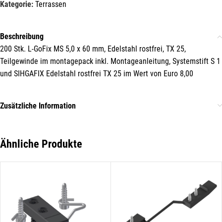
Kategorie:
Terrassen
Veranstaltungen und Aktionen
unseres Unternehmens.
Beschreibung
Name*
200 Stk. L-GoFix MS 5,0 x 60 mm, Edelstahl rostfrei, TX 25,
Teilgewinde im montagepack inkl. Montageanleitung, Systemstift S 1
und SIHGAFIX Edelstahl rostfrei TX 25 im Wert von Euro 8,00
E-Mail*
Zusätzliche Information
Hiermit erkläre ich mich damit einverstanden, dass die Daten
Ähnliche Produkte
meiner E-Mail-Adresse von der Liechtenstein Holztreff GmbH zum
Zwecke der Zusendung von Newslettern über Neuigkeiten in der
Liechtenstein Holztreff GmbH im Einklang mit der
Datenschutzerklärung verwendet werden. Diese Einwilligung ist
freiwillig und kann jederzeit mit Wirkung für die Zukunft gegenüber
der Liechtenstein Holztreff GmbH unter
info@holztreff.at
widerrufen werden.