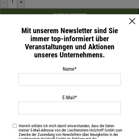
-
+
IN DEN WARENKORB
Mit unserem Newsletter sind Sie
immer top-informiert über
Artikelnummer:
71016
Veranstaltungen und Aktionen
Kategorie:
Terrassen
unseres Unternehmens.
Beschreibung
Name*
Farbige Vielfalt und unübertroffene Haltbarkeit – für alle
Witterungsbedingungen!
Osmo Terrassen-Öle schützen und pflegen Holzdecks, Gartenmöbel
E-Mail*
und Sichtblenden aus zahlreichen Nadel- und Edelhölzern, wie z. B.
kesseldruckimprägnierter Kiefer, Douglasie, Zeder, Eiche oder
Bangkirai – auch geeignet für eine transparentfarbige Behandlung
Hiermit erkläre ich mich damit einverstanden, dass die Daten
von Teak, Eukalyptus und anderen Edelhölzern.
meiner E-Mail-Adresse von der Liechtenstein Holztreff GmbH zum
Zwecke der Zusendung von Newslettern über Neuigkeiten in der
Liechtenstein Holztreff GmbH im Einklang mit der