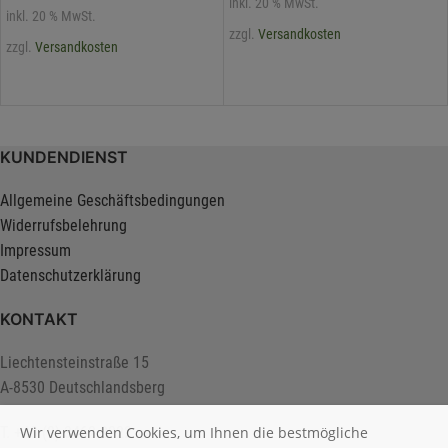
inkl. 20 % MwSt.
inkl. 20 % MwSt.
zzgl.
Versandkosten
zzgl.
Versandkosten
KUNDENDIENST
Allgemeine Geschäftsbedingungen
Widerrufsbelehrung
Impressum
Datenschutzerklärung
KONTAKT
Liechtensteinstraße 15
A-8530 Deutschlandsberg
T. +43 (0) 3462 2222
Wir verwenden Cookies, um Ihnen die bestmögliche