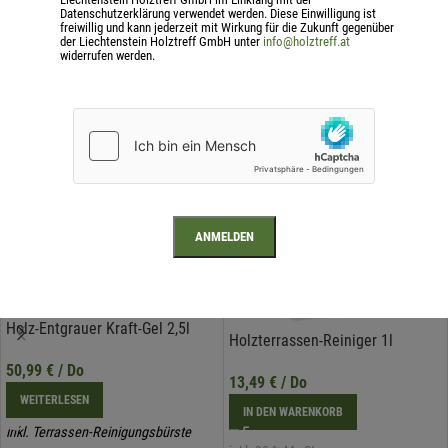
Datenschutzerklärung verwendet werden. Diese Einwilligung ist
freiwillig und kann jederzeit mit Wirkung für die Zukunft gegenüber
der Liechtenstein Holztreff GmbH unter
info@holztreff.at
widerrufen werden.
Ähnliche Produkte
SOLD
OUT
Holz-Entgrauer Kraft-Gel 2,5l
Holzterrassen-Reiniger 1l
50,99
€
/ Do
13,49
€
/ Do
WEITERLESEN
IN DEN WARENKORB
inkl. Terrassen-Reinigungsbürste