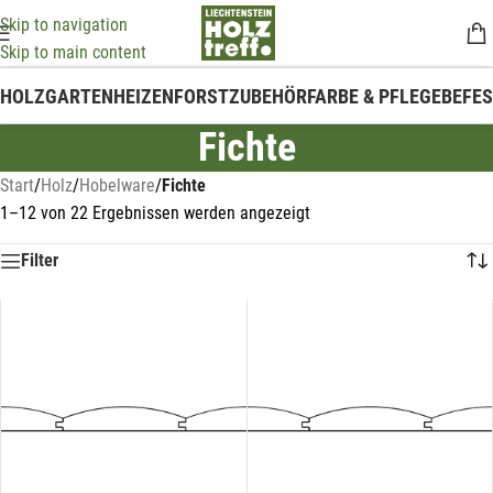
Skip to navigation
Skip to main content
HOLZ
GARTEN
HEIZEN
FORSTZUBEHÖR
FARBE & PFLEGE
BEFE
Fichte
Start
/
Holz
/
Hobelware
/
Fichte
1–12 von 22 Ergebnissen werden angezeigt
Filter