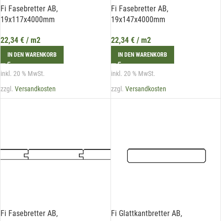
Fi Fasebretter AB,
Fi Fasebretter AB,
19x117x4000mm
19x147x4000mm
22,34
€
/ m2
22,34
€
/ m2
IN DEN WARENKORB
IN DEN WARENKORB
Mit unserem Newsletter sind Sie
inkl. 20 % MwSt.
inkl. 20 % MwSt.
immer top-informiert über
Veranstaltungen und Aktionen
zzgl.
Versandkosten
zzgl.
Versandkosten
unseres Unternehmens.
Name*
E-Mail*
Fi Fasebretter AB,
Fi Glattkantbretter AB,
Hiermit erkläre ich mich damit einverstanden, dass die Daten