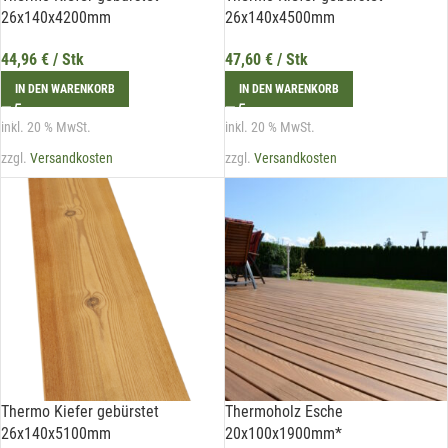
26x140x4200mm
26x140x4500mm
44,96
€
/ Stk
47,60
€
/ Stk
IN DEN WARENKORB
IN DEN WARENKORB
Mit unserem Newsletter sind Sie
inkl. 20 % MwSt.
inkl. 20 % MwSt.
immer top-informiert über
zzgl.
Versandkosten
zzgl.
Versandkosten
Veranstaltungen und Aktionen
unseres Unternehmens.
Name*
E-Mail*
Thermo Kiefer gebürstet
Thermoholz Esche
Hiermit erkläre ich mich damit einverstanden, dass die Daten
26x140x5100mm
20x100x1900mm*
meiner E-Mail-Adresse von der Liechtenstein Holztreff GmbH zum