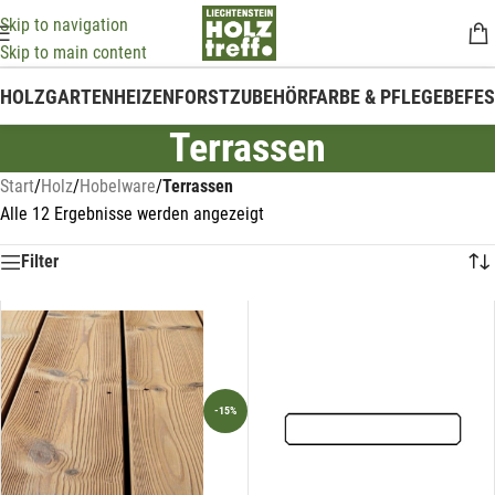
Skip to navigation
Skip to main content
HOLZ
GARTEN
HEIZEN
FORSTZUBEHÖR
FARBE & PFLEGE
BEFE
Terrassen
Start
/
Holz
/
Hobelware
/
Terrassen
Alle 12 Ergebnisse werden angezeigt
Filter
-15%