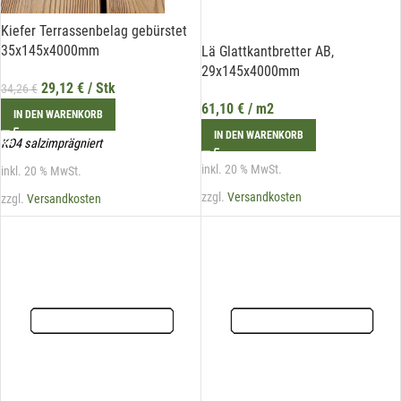
Kiefer Terrassenbelag gebürstet
35x145x4000mm
Lä Glattkantbretter AB,
29x145x4000mm
29,12
€
/ Stk
34,26
€
61,10
€
/ m2
IN DEN WARENKORB
IN DEN WARENKORB
KD4 salzimprägniert
inkl. 20 % MwSt.
inkl. 20 % MwSt.
zzgl.
Versandkosten
zzgl.
Versandkosten