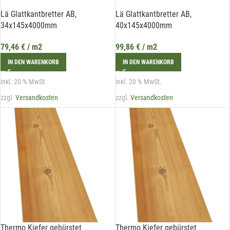
Lä Glattkantbretter AB,
Lä Glattkantbretter AB,
34x145x4000mm
40x145x4000mm
79,46
€
/ m2
99,86
€
/ m2
IN DEN WARENKORB
IN DEN WARENKORB
inkl. 20 % MwSt.
inkl. 20 % MwSt.
zzgl.
Versandkosten
zzgl.
Versandkosten
Thermo Kiefer gebürstet
Thermo Kiefer gebürstet