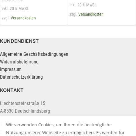
inkl. 20 % MwSt.
inkl. 20 % MwSt.
zzgl.
Versandkosten
zzgl.
Versandkosten
KUNDENDIENST
Allgemeine Geschäftsbedingungen
Widerrufsbelehrung
Impressum
Datenschutzerklärung
KONTAKT
Liechtensteinstraße 15
A-8530 Deutschlandsberg
T. +43 (0) 3462 2222
Wir verwenden Cookies, um Ihnen die bestmögliche
E.
info@holztreff.at
Nutzung unserer Webseite zu ermöglichen. Es werden für