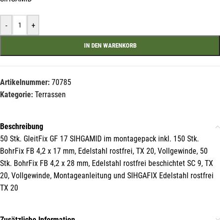
-
+
Mit unserem Newsletter sind Sie
IN DEN WARENKORB
immer top-informiert über
Veranstaltungen und Aktionen
unseres Unternehmens.
Artikelnummer:
70785
Kategorie:
Terrassen
Name*
Beschreibung
50 Stk. GleitFix GF 17 SIHGAMID im montagepack inkl. 150 Stk.
E-Mail*
BohrFix FB 4,2 x 17 mm, Edelstahl rostfrei, TX 20, Vollgewinde, 50
Stk. BohrFix FB 4,2 x 28 mm, Edelstahl rostfrei beschichtet SC 9, TX
20, Vollgewinde, Montageanleitung und SIHGAFIX Edelstahl rostfrei
TX 20
Hiermit erkläre ich mich damit einverstanden, dass die Daten
meiner E-Mail-Adresse von der Liechtenstein Holztreff GmbH zum
Zwecke der Zusendung von Newslettern über Neuigkeiten in der
Liechtenstein Holztreff GmbH im Einklang mit der
Zusätzliche Information