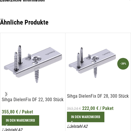
Datenschutzerklärung verwendet werden. Diese Einwilligung ist
freiwillig und kann jederzeit mit Wirkung für die Zukunft gegenüber
der Liechtenstein Holztreff GmbH unter
info@holztreff.at
widerrufen werden.
Ähnliche Produkte
-39%
Sihga DielenFix DF 28, 300 Stück
Sihga DielenFix DF 22, 300 Stück
222,00
€
/ Paket
363,24
€
355,80
€
/ Paket
IN DEN WARENKORB
IN DEN WARENKORB
Edelstahl A2
Edelstahl A2