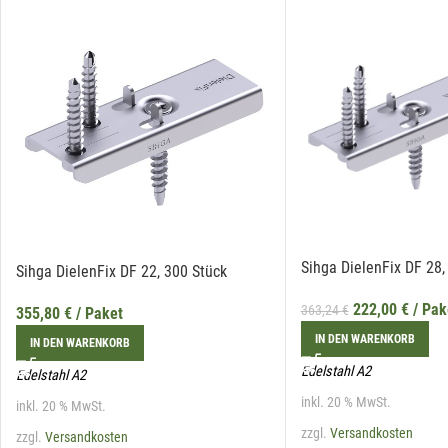
Sihga DielenFix DF 28,
Sihga DielenFix DF 22, 300 Stück
222,00
€
/ Pak
363,24
€
355,80
€
/ Paket
IN DEN WARENKORB
IN DEN WARENKORB
Edelstahl A2
Edelstahl A2
inkl. 20 % MwSt.
inkl. 20 % MwSt.
zzgl.
Versandkosten
zzgl.
Versandkosten