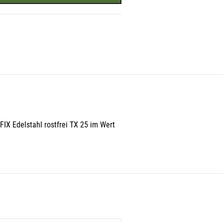
FIX Edelstahl rostfrei TX 25 im Wert
r
n in
den.