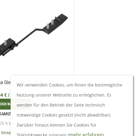
a GleitFix GF 22, 50 Stück
Sihga JustiFix JA 70
Wir verwenden Cookies, um Ihnen die bestmögliche
Nutzung unserer Webseite zu ermöglichen. Es
44
€
/ Paket
4,55
€
/ Stk
 DEN WARENKORB
IN DEN WARENKORB
werden für den Betrieb der Seite technisch
GAMID
notwendige Cookies gesetzt (nicht abwählbar).
inkl. 20 % MwSt.
. 20 % MwSt.
Darüber hinaus können Sie Cookies für
zzgl.
Versandkosten
.
Versandkosten
mehr erfahren
Statistikzwecke zulassen (
).