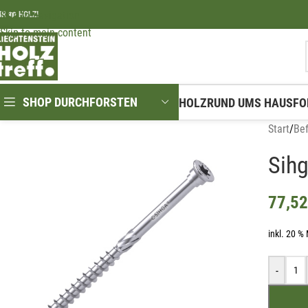
Skip to navigation
IR ❤️ HOLZ!
Skip to main content
SHOP DURCHFORSTEN
HOLZ
RUND UMS HAUS
FO
Start
/
Be
Sihg
77,5
inkl. 20 %
-