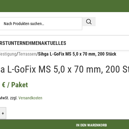
RST
UNTERNEHMEN
AKTUELLES
festigung
/
Terrassen
/
Sihga L-GoFix MS 5,0 x 70 mm, 200 Stück
a L-GoFix MS 5,0 x 70 mm, 200 S
2
€
/ Paket
 MwSt.
zzgl.
Versandkosten
+
IN DEN WARENKORB