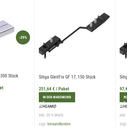
-39%
 300 Stück
Sihga GleitFix GF 17, 150 Stück
Sihg
et
251,64
€
/ Paket
97,
IN DEN WARENKORB
IN
SIHGAMID
SIH
inkl. 20 % MwSt.
inkl
zzgl.
Versandkosten
zzgl