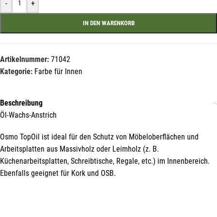
-
+
IN DEN WARENKORB
Mit unserem Newsletter sind Sie
immer top-informiert über
Veranstaltungen und Aktionen
Artikelnummer:
71042
unseres Unternehmens.
Kategorie:
Farbe für Innen
Name*
Beschreibung
Öl-Wachs-Anstrich
E-Mail*
Osmo TopOil ist ideal für den Schutz von Möbeloberflächen und
Arbeitsplatten aus Massivholz oder Leimholz (z. B.
Küchenarbeitsplatten, Schreibtische, Regale, etc.) im Innenbereich.
Ebenfalls geeignet für Kork und OSB.
Hiermit erkläre ich mich damit einverstanden, dass die Daten
meiner E-Mail-Adresse von der Liechtenstein Holztreff GmbH zum
Zwecke der Zusendung von Newslettern über Neuigkeiten in der
Liechtenstein Holztreff GmbH im Einklang mit der
Datenschutzerklärung verwendet werden. Diese Einwilligung ist
freiwillig und kann jederzeit mit Wirkung für die Zukunft gegenüber