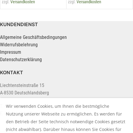
zzgl.
Versandkosten
zzgl.
Versandkosten
KUNDENDIENST
Allgemeine Geschäftsbedingungen
Widerrufsbelehrung
Impressum
Datenschutzerklärung
KONTAKT
Liechtensteinstraße 15
A-8530 Deutschlandsberg
T. +43 (0) 3462 2222
Wir verwenden Cookies, um Ihnen die bestmögliche
E.
info@holztreff.at
Nutzung unserer Webseite zu ermöglichen. Es werden für
den Betrieb der Seite technisch notwendige Cookies gesetzt
(nicht abwählbar). Darüber hinaus können Sie Cookies für