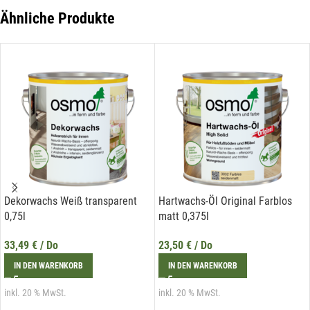
der Liechtenstein Holztreff GmbH unter
info@holztreff.at
widerrufen werden.
Ähnliche Produkte
Dekorwachs Weiß transparent
Hartwachs-Öl Original Farblos
0,75l
matt 0,375l
33,49
€
/ Do
23,50
€
/ Do
IN DEN WARENKORB
IN DEN WARENKORB
inkl. 20 % MwSt.
inkl. 20 % MwSt.